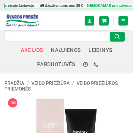
Skip
oje Lietuvoje
🚛 Užsakymams nuo
39 €
–
NEMOKAMAS pristatymas
visoje 
to
content
Products
search
AKCIJOS
NAUJIENOS
LEIDINYS
PARDUOTUVĖS
PRADŽIA
/
VEIDO PRIEŽIŪRA
/
VEIDO PRIEŽIŪROS
PRIEMONĖS
-20%