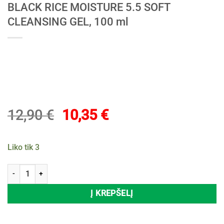
BLACK RICE MOISTURE 5.5 SOFT
CLEANSING GEL, 100 ml
Original
Current
12,90
€
10,35
€
price
price
was:
is:
Liko tik 3
12,90 €.
10,35 €.
produkto kiekis: Veido prausiklis HARUHARU WONDER BLACK RICE
Į KREPŠELĮ