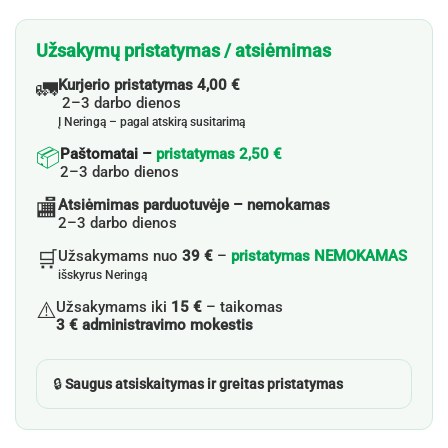
Užsakymų pristatymas / atsiėmimas
🚛
Kurjerio pristatymas 4,00 €
2–3 darbo dienos
Į Neringą – pagal atskirą susitarimą
📦
Paštomatai –
pristatymas 2,50 €
2–3 darbo dienos
🏬
Atsiėmimas parduotuvėje – nemokamas
2–3 darbo dienos
🛒
Užsakymams nuo
39 €
–
pristatymas NEMOKAMAS
išskyrus Neringą
⚠️
Užsakymams iki
15 €
– taikomas
3 € administravimo mokestis
🔒
Saugus atsiskaitymas ir greitas pristatymas