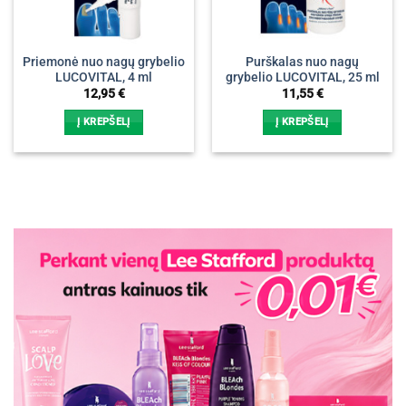
Priemonė nuo nagų grybelio
Purškalas nuo nagų
LUCOVITAL, 4 ml
grybelio LUCOVITAL, 25 ml
12,95
€
11,55
€
Į KREPŠELĮ
Į KREPŠELĮ