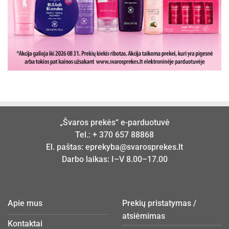
„Švaros prekės“ e-parduotuvė
Tel.:
+ 370 657 88868
El. paštas:
eprekyba@svarosprekes.lt
Darbo laikas: I–V 8.00–17.00
Apie mus
Prekių pristatymas /
atsiėmimas
Kontaktai