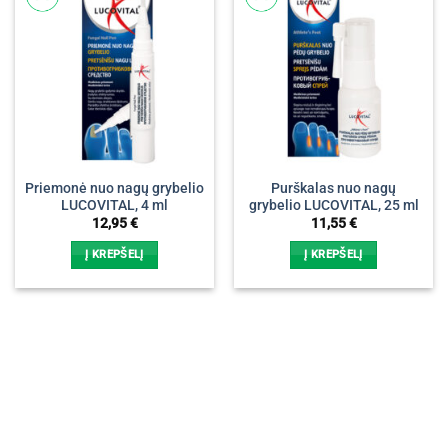
Priemonė nuo nagų grybelio
Purškalas nuo nagų
LUCOVITAL, 4 ml
grybelio LUCOVITAL, 25 ml
12,95
€
11,55
€
Į KREPŠELĮ
Į KREPŠELĮ