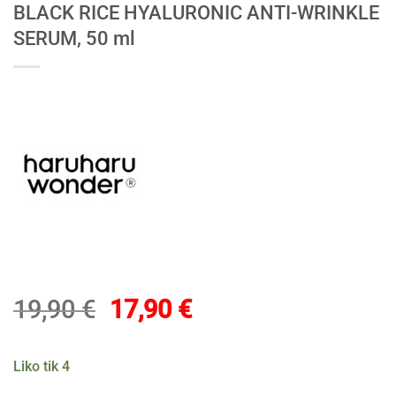
BLACK RICE HYALURONIC ANTI-WRINKLE
SERUM, 50 ml
Original
Current
19,90
€
17,90
€
price
price
was:
is:
Liko tik 4
19,90 €.
17,90 €.