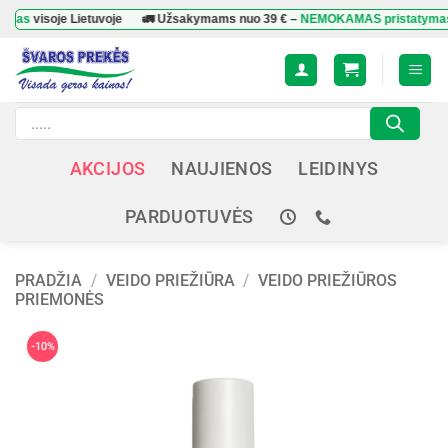
Skip
isoje Lietuvoje
🚛 Užsakymams nuo
39 €
–
NEMOKAMAS pristatymas
visoje
to
content
Products
search
AKCIJOS
NAUJIENOS
LEIDINYS
PARDUOTUVĖS
PRADŽIA
/
VEIDO PRIEŽIŪRA
/
VEIDO PRIEŽIŪROS
PRIEMONĖS
-10%