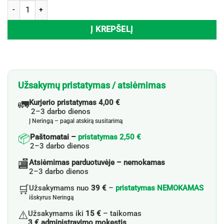
produkto kiekis: Veido serumas HARUHARU WONDER BLACK RICE 
Į KREPŠELĮ
Užsakymų pristatymas / atsiėmimas
🚛
Kurjerio pristatymas 4,00 €
2–3 darbo dienos
Į Neringą – pagal atskirą susitarimą
📦
Paštomatai –
pristatymas 2,50 €
2–3 darbo dienos
🏬
Atsiėmimas parduotuvėje – nemokamas
2–3 darbo dienos
🛒
Užsakymams nuo
39 €
–
pristatymas NEMOKAMAS
išskyrus Neringą
⚠️
Užsakymams iki
15 €
– taikomas
3 € administravimo mokestis