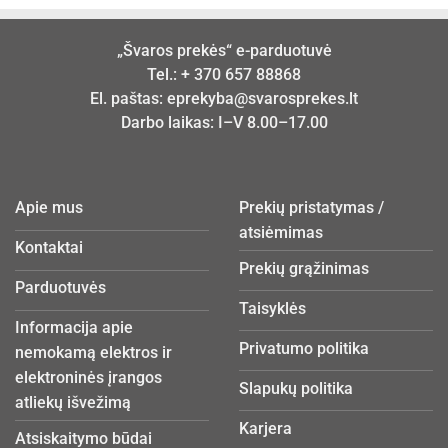
„Švaros prekės“ e-parduotuvė
Tel.:
+ 370 657 88868
El. paštas:
eprekyba@svarosprekes.lt
Darbo laikas: I–V 8.00–17.00
Apie mus
Prekių pristatymas /
atsiėmimas
Kontaktai
Prekių grąžinimas
Parduotuvės
Taisyklės
Informacija apie
Privatumo politika
nemokamą elektros ir
elektroninės įrangos
Slapukų politika
atliekų išvežimą
Karjera
Atsiskaitymo būdai