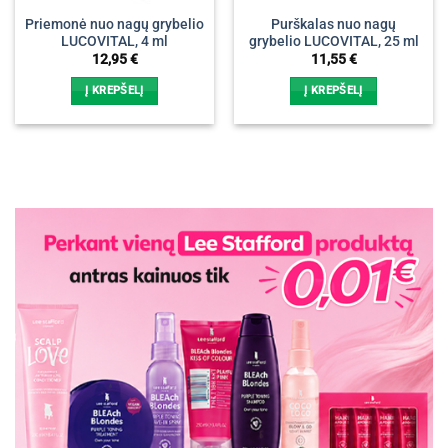
Priemonė nuo nagų grybelio
Purškalas nuo nagų
LUCOVITAL, 4 ml
grybelio LUCOVITAL, 25 ml
12,95
€
11,55
€
Į KREPŠELĮ
Į KREPŠELĮ