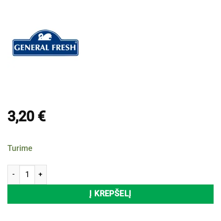
3,20
€
Turime
produkto kiekis: Purškiamasis oro gaiviklis AROLA 4IN1, 300 ml
Į KREPŠELĮ