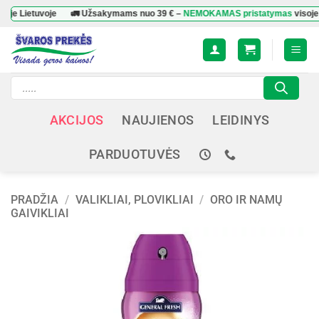
Skip
etuvoje
🚛 Užsakymams nuo
39 €
–
NEMOKAMAS pristatymas
visoje Lietuv
to
content
Products
search
AKCIJOS
NAUJIENOS
LEIDINYS
PARDUOTUVĖS
PRADŽIA
/
VALIKLIAI, PLOVIKLIAI
/
ORO IR NAMŲ
GAIVIKLIAI