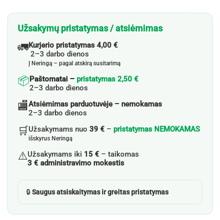
Užsakymų pristatymas / atsiėmimas
🚛
Kurjerio pristatymas 4,00 €
2–3 darbo dienos
Į Neringą – pagal atskirą susitarimą
📦
Paštomatai –
pristatymas 2,50 €
2–3 darbo dienos
🏬
Atsiėmimas parduotuvėje – nemokamas
2–3 darbo dienos
🛒
Užsakymams nuo
39 €
–
pristatymas NEMOKAMAS
išskyrus Neringą
⚠️
Užsakymams iki
15 €
– taikomas
3 € administravimo mokestis
🔒
Saugus atsiskaitymas ir greitas pristatymas