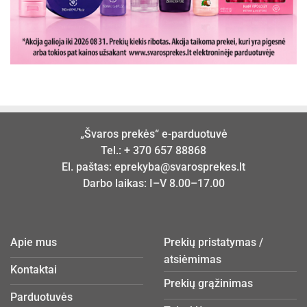
„Švaros prekės“ e-parduotuvė
Tel.:
+ 370 657 88868
El. paštas:
eprekyba@svarosprekes.lt
Darbo laikas: I–V 8.00–17.00
Apie mus
Prekių pristatymas /
atsiėmimas
Kontaktai
Prekių grąžinimas
Parduotuvės