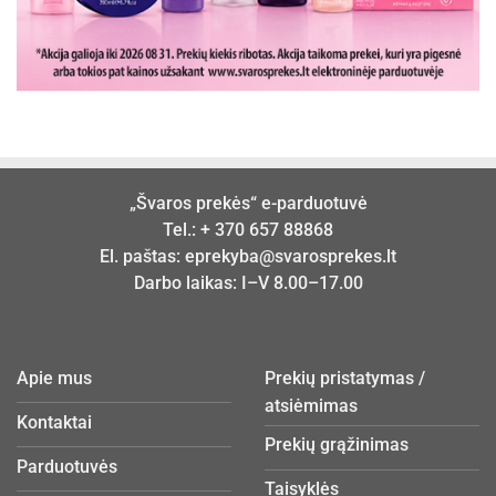
„Švaros prekės“ e-parduotuvė
Tel.:
+ 370 657 88868
El. paštas:
eprekyba@svarosprekes.lt
Darbo laikas: I–V 8.00–17.00
Apie mus
Prekių pristatymas /
atsiėmimas
Kontaktai
Prekių grąžinimas
Parduotuvės
Taisyklės