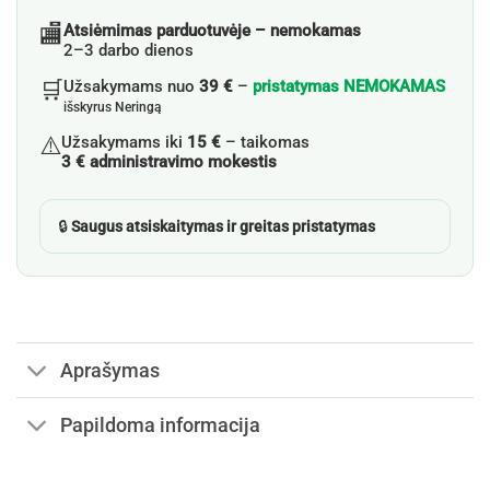
🏬
Atsiėmimas parduotuvėje – nemokamas
2–3 darbo dienos
🛒
Užsakymams nuo
39 €
–
pristatymas NEMOKAMAS
išskyrus Neringą
⚠️
Užsakymams iki
15 €
– taikomas
3 € administravimo mokestis
🔒
Saugus atsiskaitymas ir greitas pristatymas
Aprašymas
Papildoma informacija