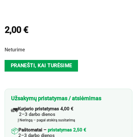
2,00
€
Neturime
PRANEŠTI, KAI TURĖSIME
Užsakymų pristatymas / atsiėmimas
🚛
Kurjerio pristatymas 4,00 €
2–3 darbo dienos
Į Neringą – pagal atskirą susitarimą
📦
Paštomatai –
pristatymas 2,50 €
2–3 darbo dienos