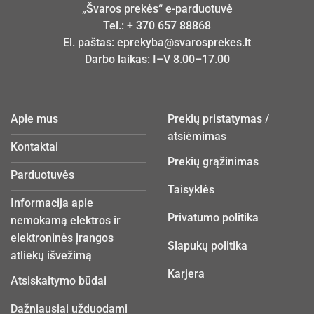
„Švaros prekės“ e-parduotuvė
Tel.:
+ 370 657 88868
El. paštas:
eprekyba@svarosprekes.lt
Darbo laikas: I–V 8.00–17.00
Apie mus
Prekių pristatymas /
atsiėmimas
Kontaktai
Prekių grąžinimas
Parduotuvės
Taisyklės
Informacija apie
Privatumo politika
nemokamą elektros ir
elektroninės įrangos
Slapukų politika
atliekų išvežimą
Karjera
Atsiskaitymo būdai
Dažniausiai užduodami