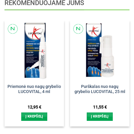
REKOMENDUOJAME JUMS
Priemonė nuo nagų grybelio
Purškalas nuo nagų
LUCOVITAL, 4 ml
grybelio LUCOVITAL, 25 ml
12,95
€
11,55
€
Į KREPŠELĮ
Į KREPŠELĮ