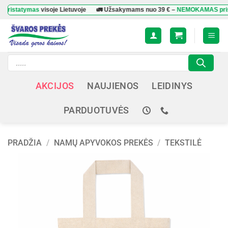
Skip
ymas
visoje Lietuvoje
🚛 Užsakymams nuo
39 €
–
NEMOKAMAS pristatymas
to
content
Products
search
AKCIJOS
NAUJIENOS
LEIDINYS
PARDUOTUVĖS
PRADŽIA
/
NAMŲ APYVOKOS PREKĖS
/
TEKSTILĖ