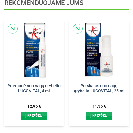
REKOMENDUOJAME JUMS
Priemonė nuo nagų grybelio
Purškalas nuo nagų
LUCOVITAL, 4 ml
grybelio LUCOVITAL, 25 ml
12,95
€
11,55
€
Į KREPŠELĮ
Į KREPŠELĮ