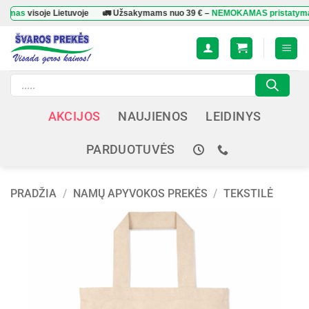
Skip
s
visoje Lietuvoje
🚛 Užsakymams nuo
39 €
–
NEMOKAMAS pristatymas
vis
to
content
Products
search
AKCIJOS
NAUJIENOS
LEIDINYS
PARDUOTUVĖS
PRADŽIA
/
NAMŲ APYVOKOS PREKĖS
/
TEKSTILĖ