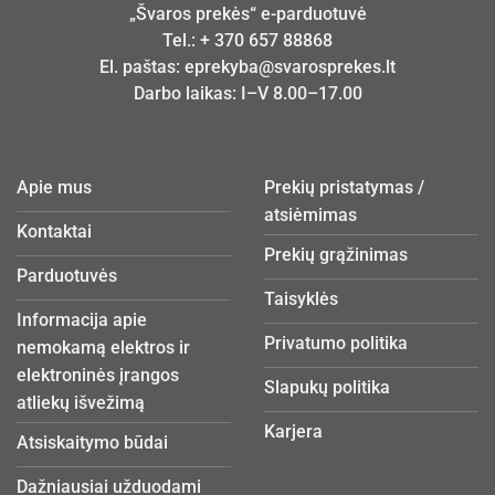
„Švaros prekės“ e-parduotuvė
Tel.:
+ 370 657 88868
El. paštas:
eprekyba@svarosprekes.lt
Darbo laikas: I–V 8.00–17.00
Apie mus
Prekių pristatymas /
atsiėmimas
Kontaktai
Prekių grąžinimas
Parduotuvės
Taisyklės
Informacija apie
Privatumo politika
nemokamą elektros ir
elektroninės įrangos
Slapukų politika
atliekų išvežimą
Karjera
Atsiskaitymo būdai
Dažniausiai užduodami