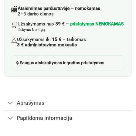
🏬
Atsiėmimas parduotuvėje – nemokamas
2–3 darbo dienos
🛒
Užsakymams nuo
39 €
–
pristatymas NEMOKAMAS
išskyrus Neringą
⚠️
Užsakymams iki
15 €
– taikomas
3 € administravimo mokestis
🔒
Saugus atsiskaitymas ir greitas pristatymas
Aprašymas
Papildoma informacija