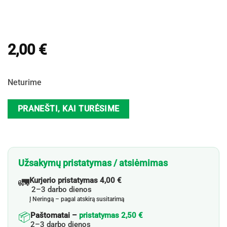
2,00
€
Neturime
PRANEŠTI, KAI TURĖSIME
Užsakymų pristatymas / atsiėmimas
🚛
Kurjerio pristatymas 4,00 €
2–3 darbo dienos
Į Neringą – pagal atskirą susitarimą
📦
Paštomatai –
pristatymas 2,50 €
2–3 darbo dienos