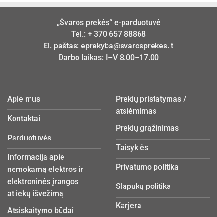
„Švaros prekės“ e-parduotuvė
Tel.:
+ 370 657 88868
El. paštas:
eprekyba@svarosprekes.lt
Darbo laikas: I–V 8.00–17.00
Apie mus
Prekių pristatymas /
atsiėmimas
Kontaktai
Prekių grąžinimas
Parduotuvės
Taisyklės
Informacija apie
Privatumo politika
nemokamą elektros ir
elektroninės įrangos
Slapukų politika
atliekų išvežimą
Karjera
Atsiskaitymo būdai