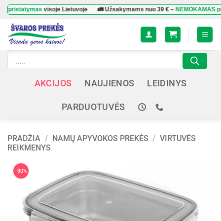
Skip
tatymas
visoje Lietuvoje
🚛 Užsakymams nuo
39 €
–
NEMOKAMAS pristaty
to
content
Products
search
AKCIJOS
NAUJIENOS
LEIDINYS
PARDUOTUVĖS
PRADŽIA
/
NAMŲ APYVOKOS PREKĖS
/
VIRTUVĖS
REIKMENYS
-30%