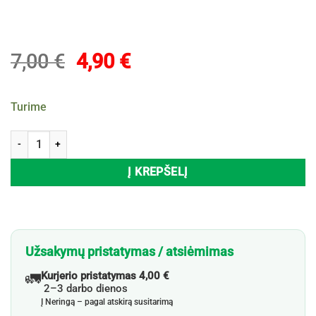
Original
Current
7,00
€
4,90
€
price
price
was:
is:
Turime
7,00 €.
4,90 €.
produkto kiekis: Maisto dėžutė EH, 1250 ml
Į KREPŠELĮ
Užsakymų pristatymas / atsiėmimas
🚛
Kurjerio pristatymas 4,00 €
2–3 darbo dienos
Į Neringą – pagal atskirą susitarimą