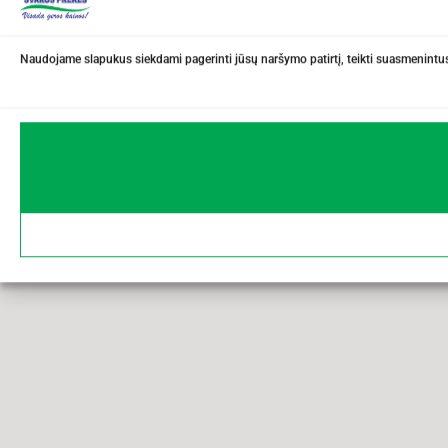
Naudojame slapukus siekdami pagerinti jūsų naršymo patirtį, teikti suasmenintus 