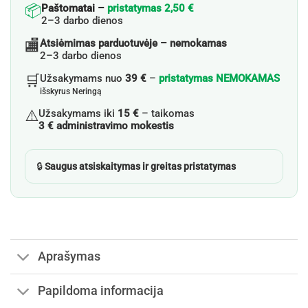
📦
Paštomatai –
pristatymas 2,50 €
2–3 darbo dienos
🏬
Atsiėmimas parduotuvėje – nemokamas
2–3 darbo dienos
🛒
Užsakymams nuo
39 €
–
pristatymas NEMOKAMAS
išskyrus Neringą
⚠️
Užsakymams iki
15 €
– taikomas
3 € administravimo mokestis
🔒
Saugus atsiskaitymas ir greitas pristatymas
Aprašymas
Papildoma informacija