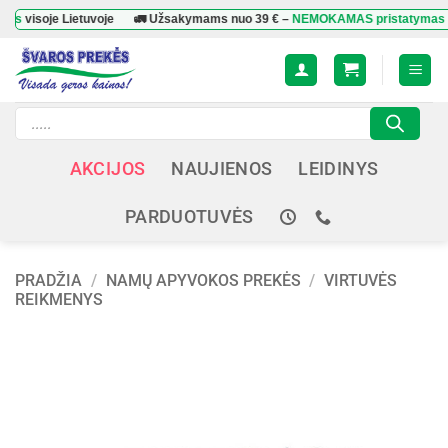
Skip
je Lietuvoje
🚛 Užsakymams nuo
39 €
–
NEMOKAMAS pristatymas
visoje L
to
content
Products
search
AKCIJOS
NAUJIENOS
LEIDINYS
PARDUOTUVĖS
PRADŽIA
/
NAMŲ APYVOKOS PREKĖS
/
VIRTUVĖS
REIKMENYS