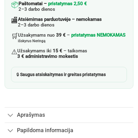
📦
Paštomatai –
pristatymas 2,50 €
2–3 darbo dienos
🏬
Atsiėmimas parduotuvėje – nemokamas
2–3 darbo dienos
🛒
Užsakymams nuo
39 €
–
pristatymas NEMOKAMAS
išskyrus Neringą
⚠️
Užsakymams iki
15 €
– taikomas
3 € administravimo mokestis
🔒
Saugus atsiskaitymas ir greitas pristatymas
Aprašymas
Papildoma informacija