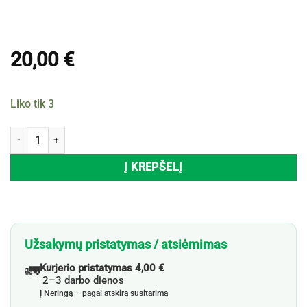
20,00
€
Liko tik 3
produkto kiekis: Stalo įrankių rinkinys EH, 24 vnt.
Į KREPŠELĮ
Užsakymų pristatymas / atsiėmimas
🚛
Kurjerio pristatymas 4,00 €
2–3 darbo dienos
Į Neringą – pagal atskirą susitarimą