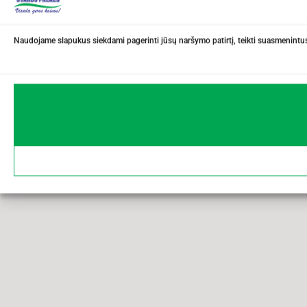
Naudojame slapukus siekdami pagerinti jūsų naršymo patirtį, teikti suasmenintus 