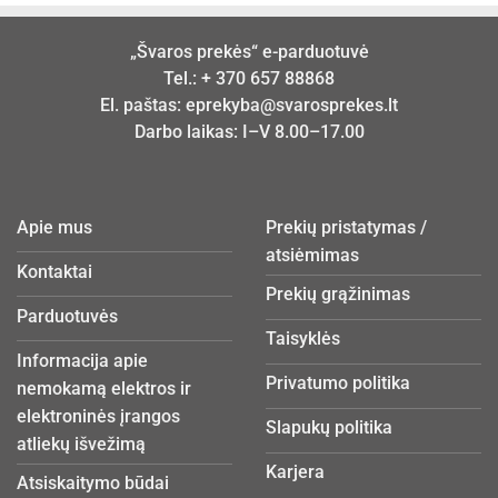
„Švaros prekės“ e-parduotuvė
Tel.:
+ 370 657 88868
El. paštas:
eprekyba@svarosprekes.lt
Darbo laikas: I–V 8.00–17.00
Apie mus
Prekių pristatymas /
atsiėmimas
Kontaktai
Prekių grąžinimas
Parduotuvės
Taisyklės
Informacija apie
Privatumo politika
nemokamą elektros ir
elektroninės įrangos
Slapukų politika
atliekų išvežimą
Karjera
Atsiskaitymo būdai