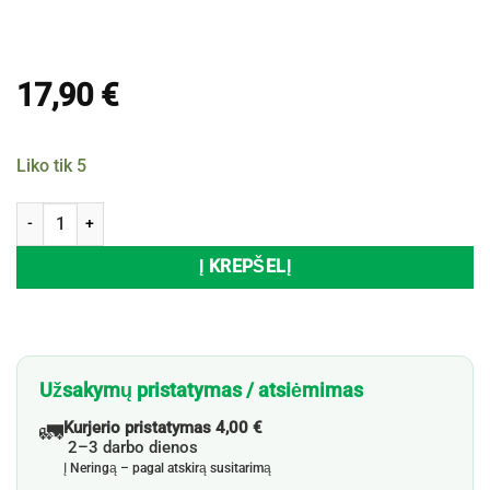
17,90
€
Liko tik 5
produkto kiekis: Puodas AXENTIA, Ø20 cm
Į KREPŠELĮ
Užsakymų pristatymas / atsiėmimas
🚛
Kurjerio pristatymas 4,00 €
2–3 darbo dienos
Į Neringą – pagal atskirą susitarimą