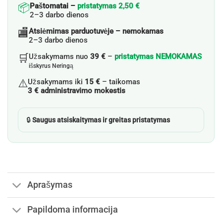
📦
Paštomatai –
pristatymas 2,50 €
2–3 darbo dienos
🏬
Atsiėmimas parduotuvėje – nemokamas
2–3 darbo dienos
🛒
Užsakymams nuo
39 €
–
pristatymas NEMOKAMAS
išskyrus Neringą
⚠️
Užsakymams iki
15 €
– taikomas
3 € administravimo mokestis
🔒
Saugus atsiskaitymas ir greitas pristatymas
Aprašymas
Papildoma informacija