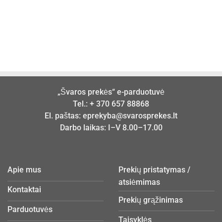
„Švaros prekės“ e-parduotuvė
Tel.:
+ 370 657 88868
El. paštas:
eprekyba@svarosprekes.lt
Darbo laikas: I–V 8.00–17.00
Apie mus
Prekių pristatymas /
atsiėmimas
Kontaktai
Prekių grąžinimas
Parduotuvės
Taisyklės