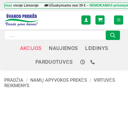
Skip
s
visoje Lietuvoje
🚛 Užsakymams nuo
39 €
–
NEMOKAMAS pristatymas
viso
to
content
Products
search
AKCIJOS
NAUJIENOS
LEIDINYS
PARDUOTUVĖS
PRADŽIA
/
NAMŲ APYVOKOS PREKĖS
/
VIRTUVĖS
REIKMENYS