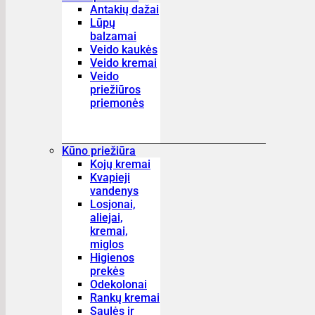
Antakių dažai
Lūpų
balzamai
Veido kaukės
Veido kremai
Veido
priežiūros
priemonės
Kūno priežiūra
Kojų kremai
Kvapieji
vandenys
Losjonai,
aliejai,
kremai,
miglos
Higienos
prekės
Odekolonai
Rankų kremai
Saulės ir