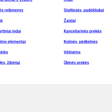
vės reikmenys
Staltiesės, padėkliukai
lė
Žaislai
rtiniai indai
Kanceliarinės prekės
nimo elementai
Kojinės, pėdkelnės
tėlės
Vėlinėms
ės, žibintai
Ūkinės prekės