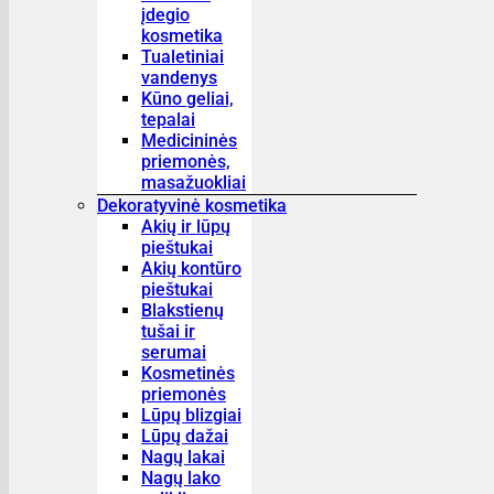
įdegio
kosmetika
Tualetiniai
vandenys
Kūno geliai,
tepalai
Medicininės
priemonės,
masažuokliai
Dekoratyvinė kosmetika
Akių ir lūpų
pieštukai
Akių kontūro
pieštukai
Blakstienų
tušai ir
serumai
Kosmetinės
priemonės
Lūpų blizgiai
Lūpų dažai
Nagų lakai
Nagų lako