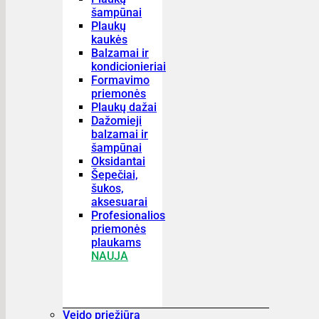
šampūnai
Plaukų
kaukės
Balzamai ir
kondicionieriai
Formavimo
priemonės
Plaukų dažai
Dažomieji
balzamai ir
šampūnai
Oksidantai
Šepečiai,
šukos,
aksesuarai
Profesionalios
priemonės
plaukams
NAUJA
Veido priežiūra