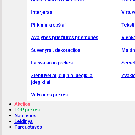
Interjeras
Virtu
Pirkinių krepšiai
Teksti
Avalynės priežiūros priemonės
Vienka
Suvenyrai, dekoracijos
Maiti
Laisvalaikio prekės
Serve
Žiebtuvėliai, dujiniai degikliai,
Žvakid
įdegikliai
Velykinės prekės
Akcijos
TOP prekės
Naujienos
Leidinys
Parduotuvės