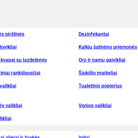
ės pirštinės
Dezinfekantai
lovikliai
Kalkių šalinimo priemonės
kvapai su lazdelėmis
Oro ir namų gaivikliai
iniai rankšluosčiai
Šiukšlių maišeliai
valikliai
Tualetinis popierius
ės valikliai
Vonios valikliai
ikliai
iai aliejai ir žvakės
Indai