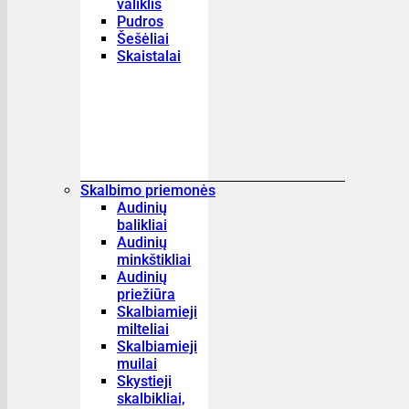
valiklis
Pudros
Šešėliai
Skaistalai
Skalbimo priemonės
Audinių
balikliai
Audinių
minkštikliai
Audinių
priežiūra
Skalbiamieji
milteliai
Skalbiamieji
muilai
Skystieji
skalbikliai,