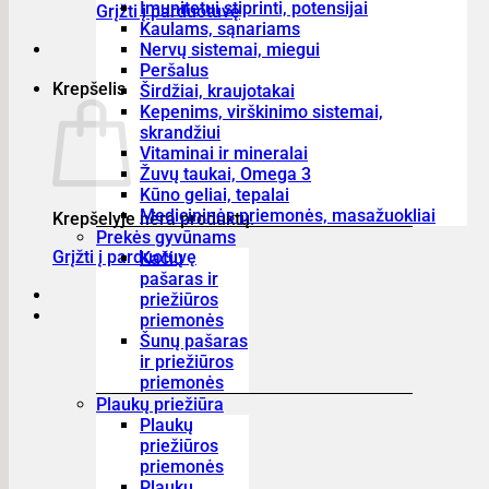
Imunitetui stiprinti, potensijai
Grįžti į parduotuvę
Kaulams, sąnariams
Nervų sistemai, miegui
Peršalus
Krepšelis
Širdžiai, kraujotakai
Kepenims, virškinimo sistemai,
skrandžiui
Vitaminai ir mineralai
Žuvų taukai, Omega 3
Kūno geliai, tepalai
Medicininės priemonės, masažuokliai
Krepšelyje nėra produktų.
Prekės gyvūnams
Grįžti į parduotuvę
Kačių
pašaras ir
priežiūros
priemonės
Šunų pašaras
ir priežiūros
priemonės
Plaukų priežiūra
Plaukų
priežiūros
priemonės
Plaukų