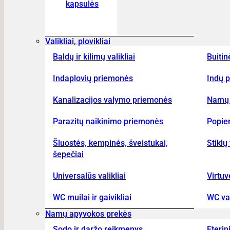
kapsulės
Valikliai, plovikliai
Baldų ir kilimų valikliai
Buitin
Indaplovių priemonės
Indų p
Kanalizacijos valymo priemonės
Namų 
Parazitų naikinimo priemonės
Popier
Šluostės, kempinės, šveistukai,
Stiklų 
šepečiai
Universalūs valikliai
Virtuv
WC muilai ir gaivikliai
WC val
Namų apyvokos prekės
Sodo ir daržo reikmenys
Eterin