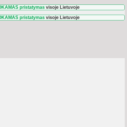
pristatymas
visoje Lietuvoje
🚛 Užsakymams nuo
3
pristatymas
visoje Lietuvoje
🚛 Užsakymams nuo
3