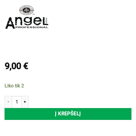
9,00
€
Liko tik 2
produkto kiekis: Plaukų šampūnas ANGEL PROFESSIONAL COLOR-L
Į KREPŠELĮ