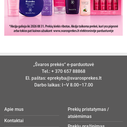
„Švaros prekės“ e-parduotuvė
Tel.:
+ 370 657 88868
El. paštas:
eprekyba@svarosprekes.lt
Darbo laikas: I–V 8.00–17.00
Apie mus
Prekių pristatymas /
atsiėmimas
Kontaktai
Prekių grąžinimas