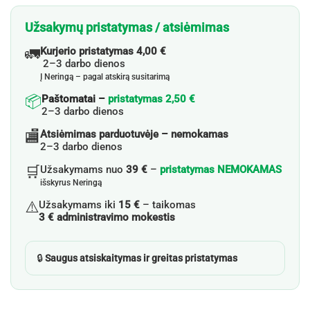
Užsakymų pristatymas / atsiėmimas
🚛
Kurjerio pristatymas 4,00 €
2–3 darbo dienos
Į Neringą – pagal atskirą susitarimą
📦
Paštomatai –
pristatymas 2,50 €
2–3 darbo dienos
🏬
Atsiėmimas parduotuvėje – nemokamas
2–3 darbo dienos
🛒
Užsakymams nuo
39 €
–
pristatymas NEMOKAMAS
išskyrus Neringą
⚠️
Užsakymams iki
15 €
– taikomas
3 € administravimo mokestis
🔒
Saugus atsiskaitymas ir greitas pristatymas