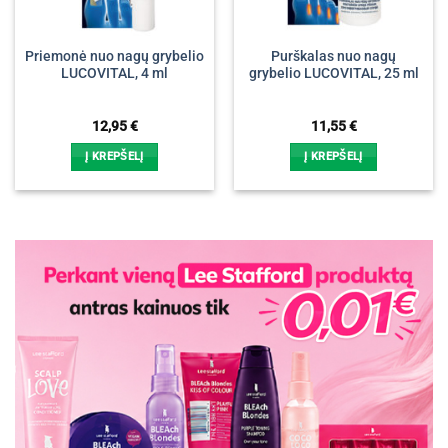
Priemonė nuo nagų grybelio
Purškalas nuo nagų
LUCOVITAL, 4 ml
grybelio LUCOVITAL, 25 ml
12,95
€
11,55
€
Į KREPŠELĮ
Į KREPŠELĮ