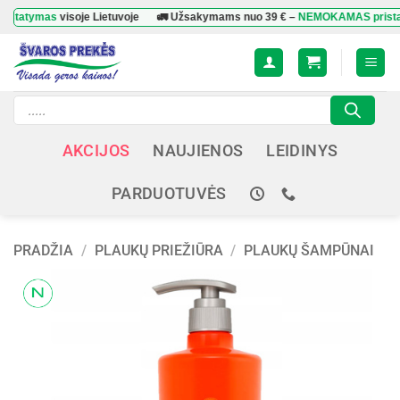
Skip
ymas
visoje Lietuvoje
🚛 Užsakymams nuo
39 €
–
NEMOKAMAS pristatyma
to
content
Products
search
AKCIJOS
NAUJIENOS
LEIDINYS
PARDUOTUVĖS
PRADŽIA
/
PLAUKŲ PRIEŽIŪRA
/
PLAUKŲ ŠAMPŪNAI