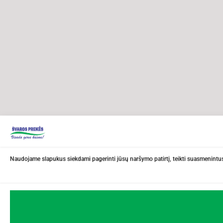
Naudojame slapukus siekdami pagerinti jūsų naršymo patirtį, teikti suasmenintus 