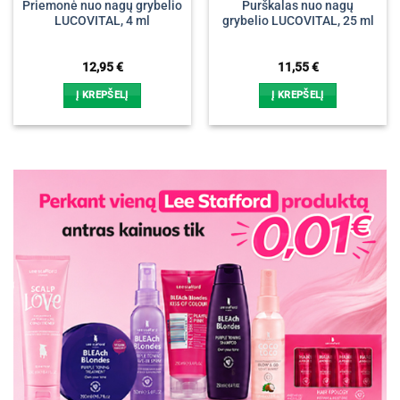
Priemonė nuo nagų grybelio
Purškalas nuo nagų
LUCOVITAL, 4 ml
grybelio LUCOVITAL, 25 ml
12,95
€
11,55
€
Į KREPŠELĮ
Į KREPŠELĮ