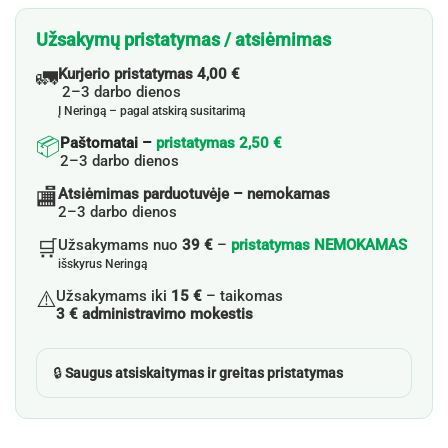
Užsakymų pristatymas / atsiėmimas
🚛
Kurjerio pristatymas 4,00 €
2–3 darbo dienos
Į Neringą – pagal atskirą susitarimą
📦
Paštomatai –
pristatymas 2,50 €
2–3 darbo dienos
🏬
Atsiėmimas parduotuvėje – nemokamas
2–3 darbo dienos
🛒
Užsakymams nuo
39 €
–
pristatymas NEMOKAMAS
išskyrus Neringą
⚠️
Užsakymams iki
15 €
– taikomas
3 € administravimo mokestis
🔒
Saugus atsiskaitymas ir greitas pristatymas