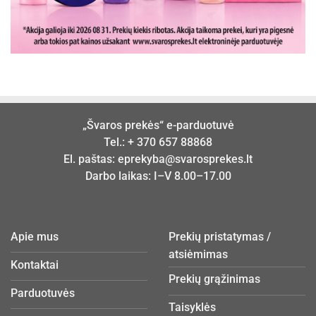
„Švaros prekės“ e-parduotuvė
Tel.:
+ 370 657 88868
El. paštas:
eprekyba@svarosprekes.lt
Darbo laikas: I–V 8.00–17.00
Apie mus
Prekių pristatymas /
atsiėmimas
Kontaktai
Prekių grąžinimas
Parduotuvės
Taisyklės