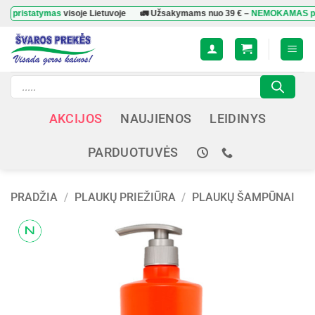
Skip
tatymas
visoje Lietuvoje
🚛 Užsakymams nuo
39 €
–
NEMOKAMAS pristaty
to
content
Products
search
AKCIJOS
NAUJIENOS
LEIDINYS
PARDUOTUVĖS
PRADŽIA
/
PLAUKŲ PRIEŽIŪRA
/
PLAUKŲ ŠAMPŪNAI