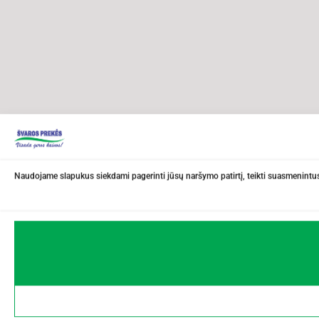
Naudojame slapukus siekdami pagerinti jūsų naršymo patirtį, teikti suasmenintus 