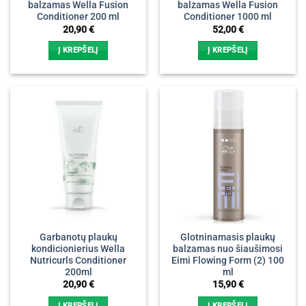
balzamas Wella Fusion
balzamas Wella Fusion
Conditioner 200 ml
Conditioner 1000 ml
20,90
€
52,00
€
Į KREPŠELĮ
Į KREPŠELĮ
Garbanotų plaukų
Glotninamasis plaukų
kondicionierius Wella
balzamas nuo šiaušimosi
Nutricurls Conditioner
Eimi Flowing Form (2) 100
200ml
ml
20,90
€
15,90
€
Į KREPŠELĮ
Į KREPŠELĮ