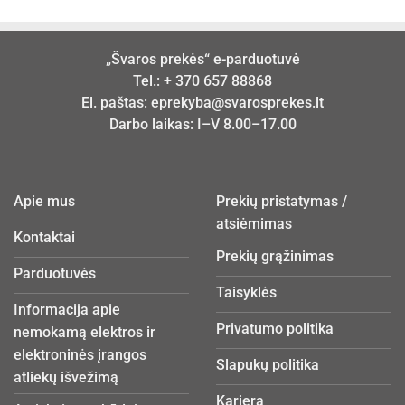
„Švaros prekės“ e-parduotuvė
Tel.:
+ 370 657 88868
El. paštas:
eprekyba@svarosprekes.lt
Darbo laikas: I–V 8.00–17.00
Apie mus
Prekių pristatymas /
atsiėmimas
Kontaktai
Prekių grąžinimas
Parduotuvės
Taisyklės
Informacija apie
Privatumo politika
nemokamą elektros ir
elektroninės įrangos
Slapukų politika
atliekų išvežimą
Karjera