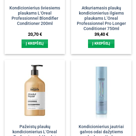
Kondicionierius šviesiems
Atkuriamasis plaukų
plaukams L‘Oreal
kondicionierius ilgiems
Professionnel Blondifier
plaukams L’Oreal
Conditioner 200ml
Professionnel Pro Longer
Conditioner 750ml
20,70
€
39,40
€
Į KREPŠELĮ
Į KREPŠELĮ
Pažeistų plaukų
Kondicionierius jautriai
kondicionierius L‘Oreal
galvos odai dažytiems