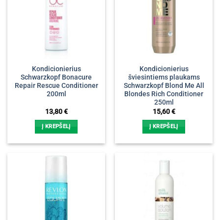
Kondicionierius
Kondicionierius
Schwarzkopf Bonacure
šviesintiems plaukams
Repair Rescue Conditioner
Schwarzkopf Blond Me All
200ml
Blondes Rich Conditioner
250ml
13,80
€
15,60
€
Į KREPŠELĮ
Į KREPŠELĮ