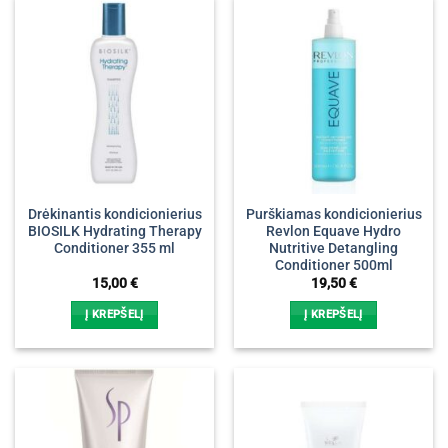
Drėkinantis kondicionierius
Purškiamas kondicionierius
BIOSILK Hydrating Therapy
Revlon Equave Hydro
Conditioner 355 ml
Nutritive Detangling
Conditioner 500ml
15,00
€
19,50
€
Į KREPŠELĮ
Į KREPŠELĮ