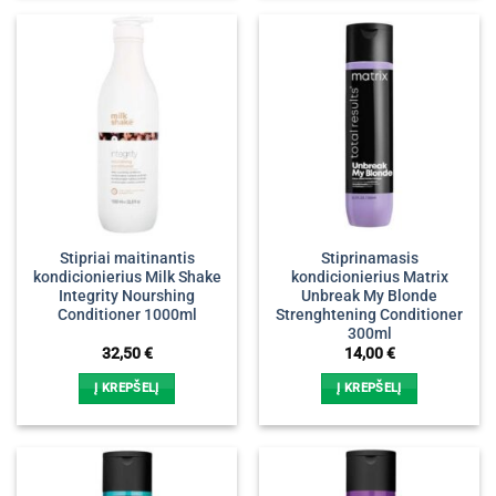
Stipriai maitinantis
Stiprinamasis
kondicionierius Milk Shake
kondicionierius Matrix
Integrity Nourshing
Unbreak My Blonde
Conditioner 1000ml
Strenghtening Conditioner
300ml
32,50
€
14,00
€
Į KREPŠELĮ
Į KREPŠELĮ