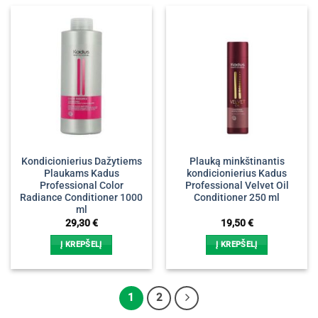
Kondicionierius Dažytiems
Plauką minkštinantis
Plaukams Kadus
kondicionierius Kadus
Professional Color
Professional Velvet Oil
Radiance Conditioner 1000
Conditioner 250 ml
ml
29,30
€
19,50
€
Į KREPŠELĮ
Į KREPŠELĮ
1
2