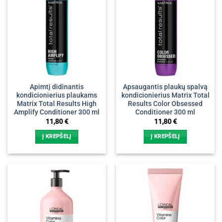
Apimtį didinantis
Apsaugantis plaukų spalvą
kondicionierius plaukams
kondicionierius Matrix Total
Matrix Total Results High
Results Color Obsessed
Amplify Conditioner 300 ml
Conditioner 300 ml
11,80
€
11,80
€
Į KREPŠELĮ
Į KREPŠELĮ