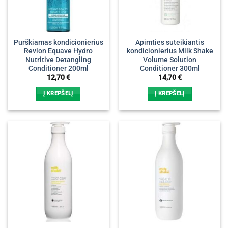
Purškiamas kondicionierius
Apimties suteikiantis
Revlon Equave Hydro
kondicionierius Milk Shake
Nutritive Detangling
Volume Solution
Conditioner 200ml
Conditioner 300ml
12,70
€
14,70
€
Į KREPŠELĮ
Į KREPŠELĮ