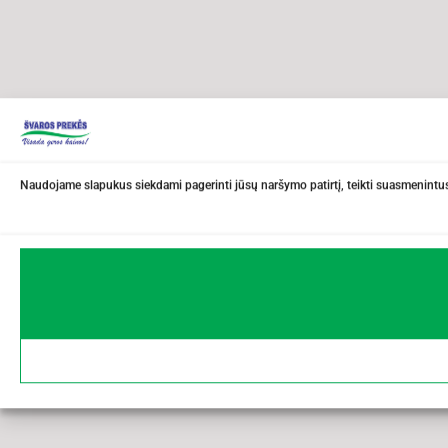
Naudojame slapukus siekdami pagerinti jūsų naršymo patirtį, teikti suasmenintus 