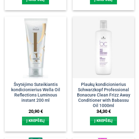
Švytėjimo Suteikiantis
Plaukų kondicionierius
kondicionierius Wella Oil
Schwarzkopf Professional
Reflections Luminous
Bonacure Clean Frizz Away
instant 200 ml
Conditioner with Babassu
Oil 1000ml
20,90
€
34,30
€
Į KREPŠELĮ
Į KREPŠELĮ