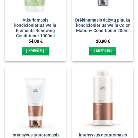
Atkuriamasis
Drėkinamasis dažytų plaukų
kondicionierius Wella
kondicionierius Wella Color
Elements Renewing
Motion+ Conditioner 200ml
Conditioner 1000ml
54,00
€
20,90
€
Į KREPŠELĮ
Į KREPŠELĮ
Intensyvus atstatomasis
Intensyvus atstatomasis