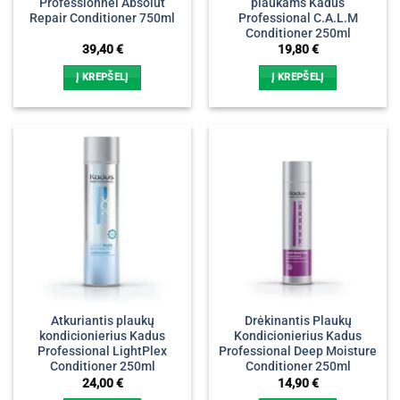
Professionnel Absolut
plaukams Kadus
Repair Conditioner 750ml
Professional C.A.L.M
Conditioner 250ml
39,40
€
19,80
€
Į KREPŠELĮ
Į KREPŠELĮ
Atkuriantis plaukų
Drėkinantis Plaukų
kondicionierius Kadus
Kondicionierius Kadus
Professional LightPlex
Professional Deep Moisture
Conditioner 250ml
Conditioner 250ml
24,00
€
14,90
€