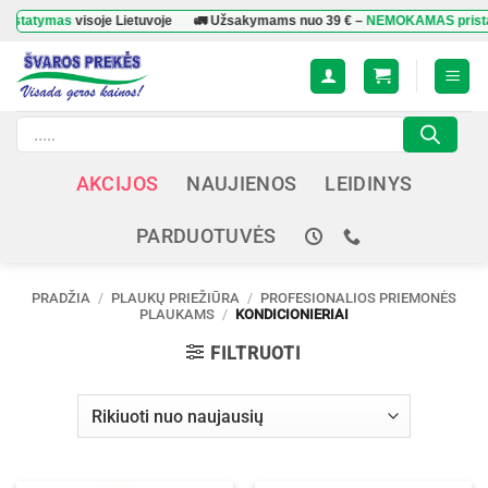
Skip
ymas
visoje Lietuvoje
🚛 Užsakymams nuo
39 €
–
NEMOKAMAS pristatyma
to
content
Products
search
AKCIJOS
NAUJIENOS
LEIDINYS
PARDUOTUVĖS
PRADŽIA
/
PLAUKŲ PRIEŽIŪRA
/
PROFESIONALIOS PRIEMONĖS
PLAUKAMS
/
KONDICIONIERIAI
FILTRUOTI