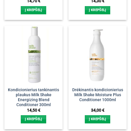
14,70
€
14,30
€
Į KREPŠELĮ
Į KREPŠELĮ
Kondicionierius tankinantis
Drėkinantis kondicionierius
plaukus Milk Shake
Milk Shake Moisture Plus
Energizing Blend
Conditioner 1000ml
Conditioner 300ml
14,50
€
34,00
€
Į KREPŠELĮ
Į KREPŠELĮ