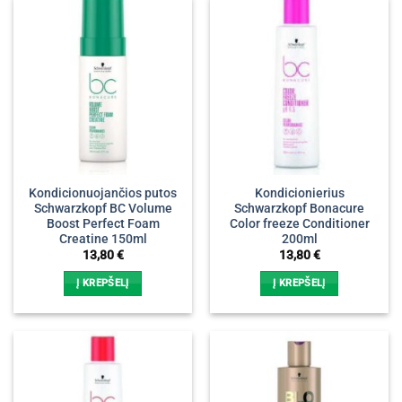
Kondicionuojančios putos
Kondicionierius
Schwarzkopf BC Volume
Schwarzkopf Bonacure
Boost Perfect Foam
Color freeze Conditioner
Creatine 150ml
200ml
13,80
€
13,80
€
Į KREPŠELĮ
Į KREPŠELĮ