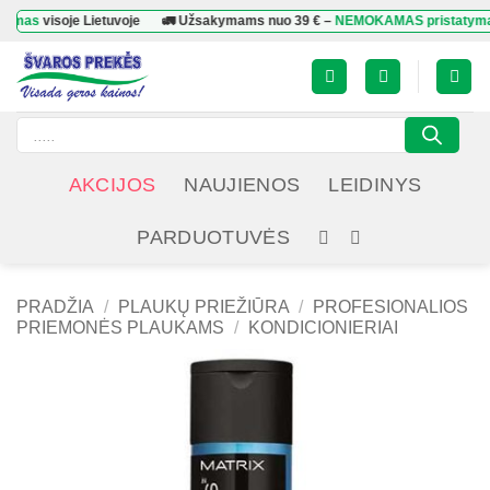
Skip
visoje Lietuvoje
🚛 Užsakymams nuo
39 €
–
NEMOKAMAS pristatymas
viso
to
content
Products
search
AKCIJOS
NAUJIENOS
LEIDINYS
PARDUOTUVĖS
PRADŽIA
/
PLAUKŲ PRIEŽIŪRA
/
PROFESIONALIOS
PRIEMONĖS PLAUKAMS
/
KONDICIONIERIAI