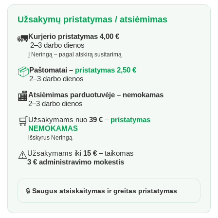
Užsakymų pristatymas / atsiėmimas
🚛
Kurjerio pristatymas 4,00 €
2–3 darbo dienos
Į Neringą – pagal atskirą susitarimą
📦
Paštomatai –
pristatymas 2,50 €
2–3 darbo dienos
🏬
Atsiėmimas parduotuvėje – nemokamas
2–3 darbo dienos
🛒
Užsakymams nuo
39 €
–
pristatymas
NEMOKAMAS
išskyrus Neringą
⚠️
Užsakymams iki
15 €
– taikomas
3 € administravimo mokestis
🔒
Saugus atsiskaitymas ir greitas pristatymas