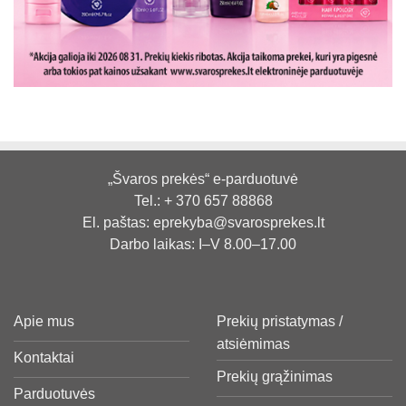
„Švaros prekės“ e-parduotuvė
Tel.:
+ 370 657 88868
El. paštas:
eprekyba@svarosprekes.lt
Darbo laikas: I–V 8.00–17.00
Apie mus
Prekių pristatymas /
atsiėmimas
Kontaktai
Prekių grąžinimas
Parduotuvės