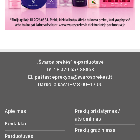
„Švaros prekės“ e-parduotuvė
Tel.:
+ 370 657 88868
El. paštas:
eprekyba@svarosprekes.lt
Darbo laikas: I–V 8.00–17.00
Apie mus
Prekių pristatymas /
atsiėmimas
Kontaktai
Prekių grąžinimas
Parduotuvės