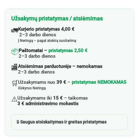
Užsakymų pristatymas / atsiėmimas
🚛
Kurjerio pristatymas 4,00 €
2–3 darbo dienos
Į Neringą – pagal atskirą susitarimą
📦
Paštomatai –
pristatymas 2,50 €
2–3 darbo dienos
🏬
Atsiėmimas parduotuvėje – nemokamas
2–3 darbo dienos
🛒
Užsakymams nuo
39 €
–
pristatymas NEMOKAMAS
išskyrus Neringą
⚠️
Užsakymams iki
15 €
– taikomas
3 € administravimo mokestis
🔒
Saugus atsiskaitymas ir greitas pristatymas