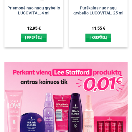
Priemonė nuo nagų grybelio
Purškalas nuo nagų
LUCOVITAL, 4 ml
grybelio LUCOVITAL, 25 ml
12,95
€
11,55
€
Į KREPŠELĮ
Į KREPŠELĮ