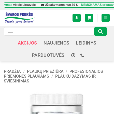
Skip
as
visoje Lietuvoje
🚛 Užsakymams nuo
39 €
–
NEMOKAMAS pristatymas
v
to
content
Products
search
AKCIJOS
NAUJIENOS
LEIDINYS
PARDUOTUVĖS
PRADŽIA
/
PLAUKŲ PRIEŽIŪRA
/
PROFESIONALIOS
PRIEMONĖS PLAUKAMS
/
PLAUKŲ DAŽYMAS IR
ŠVIESINIMAS