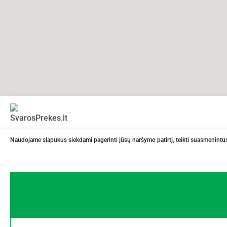
Naudojame slapukus siekdami pagerinti jūsų naršymo patirtį, teikti suasmenintus 