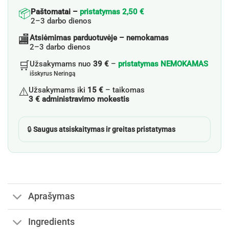
📦
Paštomatai –
pristatymas 2,50 €
2–3 darbo dienos
🏬
Atsiėmimas parduotuvėje – nemokamas
2–3 darbo dienos
🛒
Užsakymams nuo
39 €
–
pristatymas NEMOKAMAS
išskyrus Neringą
⚠️
Užsakymams iki
15 €
– taikomas
3 € administravimo mokestis
🔒
Saugus atsiskaitymas ir greitas pristatymas
Aprašymas
Ingredients