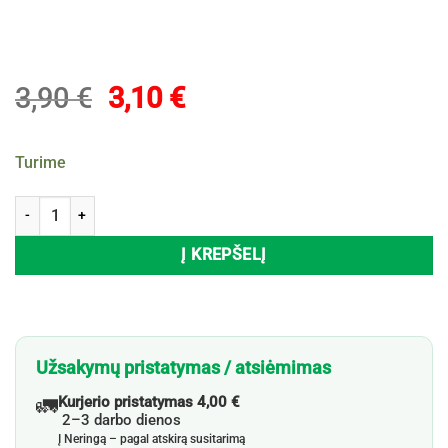
Original
Current
3,90
€
3,10
€
price
price
was:
is:
Turime
3,90 €.
3,10 €.
produkto kiekis: Dantų pasta su dozatoriumi TRUESMILE 4D WHITE 
Į KREPŠELĮ
Užsakymų pristatymas / atsiėmimas
🚛
Kurjerio pristatymas 4,00 €
2–3 darbo dienos
Į Neringą – pagal atskirą susitarimą