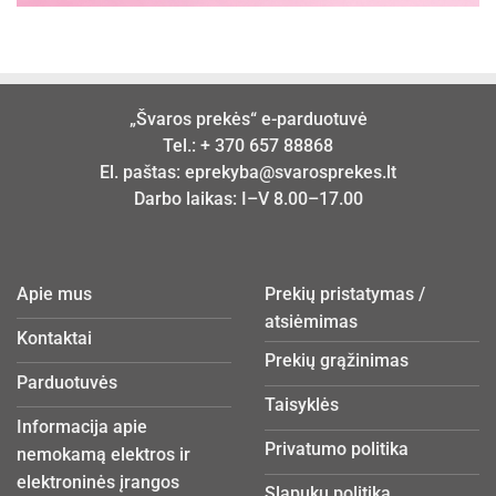
„Švaros prekės“ e-parduotuvė
Tel.:
+ 370 657 88868
El. paštas:
eprekyba@svarosprekes.lt
Darbo laikas: I–V 8.00–17.00
Apie mus
Prekių pristatymas /
atsiėmimas
Kontaktai
Prekių grąžinimas
Parduotuvės
Taisyklės
Informacija apie
Privatumo politika
nemokamą elektros ir
elektroninės įrangos
Slapukų politika