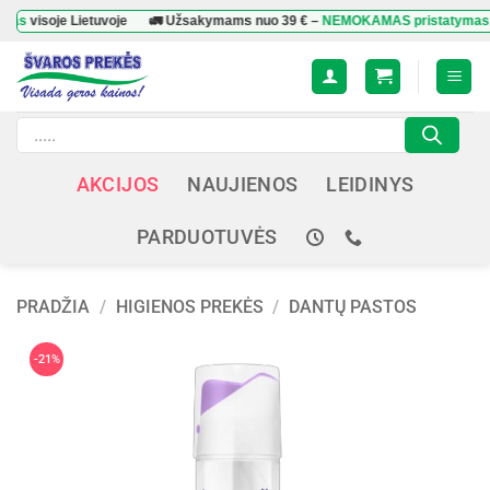
Skip
oje Lietuvoje
🚛 Užsakymams nuo
39 €
–
NEMOKAMAS pristatymas
visoje 
to
content
Products
search
AKCIJOS
NAUJIENOS
LEIDINYS
PARDUOTUVĖS
PRADŽIA
/
HIGIENOS PREKĖS
/
DANTŲ PASTOS
-21%