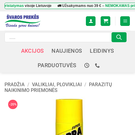
Skip
tymas
visoje Lietuvoje
🚛 Užsakymams nuo
39 €
–
NEMOKAMAS pristatym
to
content
Products
search
AKCIJOS
NAUJIENOS
LEIDINYS
PARDUOTUVĖS
PRADŽIA
/
VALIKLIAI, PLOVIKLIAI
/
PARAZITŲ
NAIKINIMO PRIEMONĖS
-20%