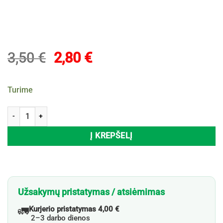
Original
Current
3,50
€
2,80
€
price
price
was:
is:
Turime
3,50 €.
2,80 €.
produkto kiekis: Skraidančių vabzdžių insekticidas SUPER COBRA, 4
Į KREPŠELĮ
Užsakymų pristatymas / atsiėmimas
🚛
Kurjerio pristatymas 4,00 €
2–3 darbo dienos