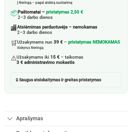
Į Neringą – pagal atskirą susitarimą
📦
Paštomatai –
pristatymas 2,50 €
2–3 darbo dienos
🏬
Atsiėmimas parduotuvėje – nemokamas
2–3 darbo dienos
🛒
Užsakymams nuo
39 €
–
pristatymas NEMOKAMAS
išskyrus Neringą
⚠️
Užsakymams iki
15 €
– taikomas
3 € administravimo mokestis
🔒
Saugus atsiskaitymas ir greitas pristatymas
Aprašymas