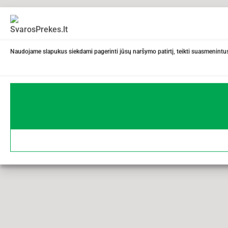
Naudojame slapukus siekdami pagerinti jūsų naršymo patirtį, teikti suasmenintus 