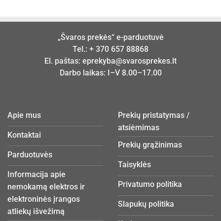
„Švaros prekės“ e-parduotuvė
Tel.:
+ 370 657 88868
El. paštas:
eprekyba@svarosprekes.lt
Darbo laikas: I–V 8.00–17.00
Apie mus
Prekių pristatymas /
atsiėmimas
Kontaktai
Prekių grąžinimas
Parduotuvės
Taisyklės
Informacija apie
Privatumo politika
nemokamą elektros ir
elektroninės įrangos
Slapukų politika
atliekų išvežimą