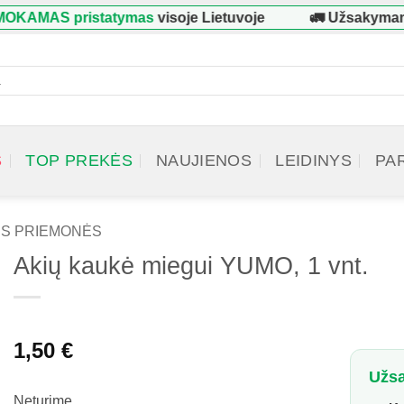
AMAS pristatymas
visoje Lietuvoje
🚛 Užsakymams
cts
h
S
TOP PREKĖS
NAUJIENOS
LEIDINYS
PA
S PRIEMONĖS
Akių kaukė miegui YUMO, 1 vnt.
1,50
€
Užsa
Neturime