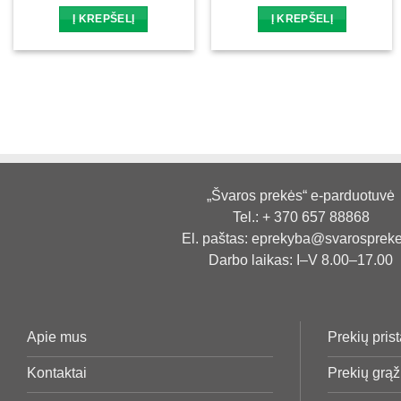
Į KREPŠELĮ
Į KREPŠELĮ
„Švaros prekės“ e-parduotuvė
Tel.:
+ 370 657 88868
El. paštas:
eprekyba@svarosprekes
Darbo laikas: I–V 8.00–17.00
Apie mus
Prekių pris
Kontaktai
Prekių grą