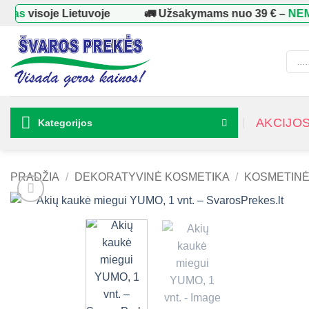
Skip
as
visoje Lietuvoje
🚛 Užsakymams nuo
39 €
–
NEMOK
to
content
Produ
searc
AKCIJO
Kategorijos
PRADŽIA
/
DEKORATYVINĖ KOSMETIKA
/
KOSMETINĖ