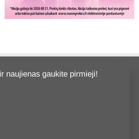
price
price
price
price
was:
is:
was:
is:
Į KREPŠELĮ
Į KREPŠELĮ
15,00 €.
12,00 €.
14,00 €.
11,20 €.
ir naujienas gaukite pirmieji!