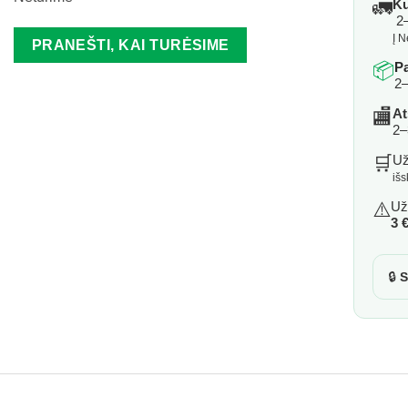
🚛
Ku
2–
Į N
PRANEŠTI, KAI TURĖSIME
📦
P
2–
🏬
At
2–
🛒
U
iš
⚠️
Už
3 
🔒
S