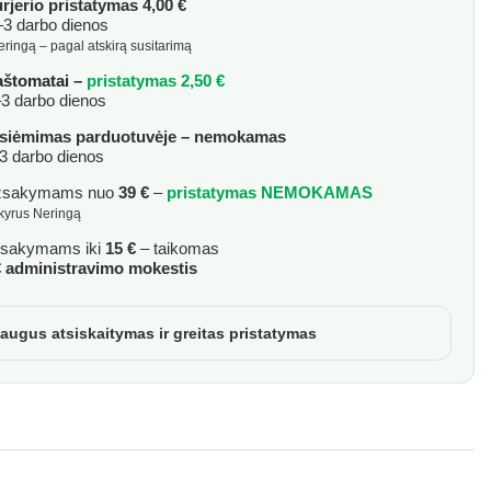
rjerio pristatymas 4,00 €
3 darbo dienos
eringą – pagal atskirą susitarimą
aštomatai –
pristatymas 2,50 €
3 darbo dienos
siėmimas parduotuvėje – nemokamas
3 darbo dienos
žsakymams nuo
39 €
–
pristatymas NEMOKAMAS
skyrus Neringą
sakymams iki
15 €
– taikomas
€ administravimo mokestis
augus atsiskaitymas ir greitas pristatymas