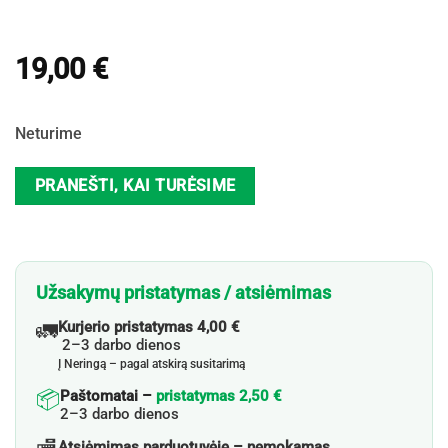
19,00
€
Neturime
PRANEŠTI, KAI TURĖSIME
Užsakymų pristatymas / atsiėmimas
🚛
Kurjerio pristatymas 4,00 €
2–3 darbo dienos
Į Neringą – pagal atskirą susitarimą
📦
Paštomatai –
pristatymas 2,50 €
2–3 darbo dienos
Atsiėmimas parduotuvėje – nemokamas