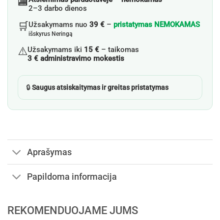
🏬
2–3 darbo dienos
🛒
Užsakymams nuo
39 €
–
pristatymas NEMOKAMAS
išskyrus Neringą
⚠️
Užsakymams iki
15 €
– taikomas
3 € administravimo mokestis
🔒
Saugus atsiskaitymas ir greitas pristatymas
Aprašymas
Papildoma informacija
REKOMENDUOJAME JUMS