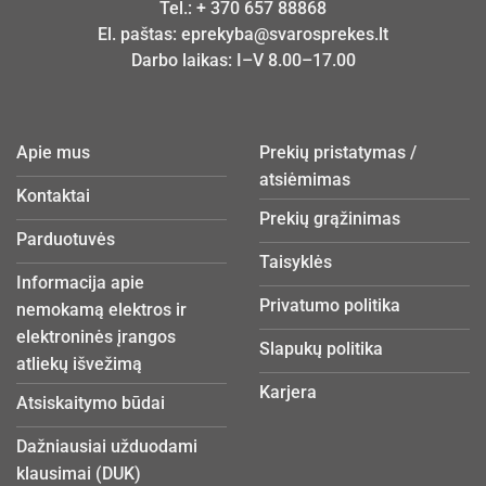
Tel.:
+ 370 657 88868
El. paštas:
eprekyba@svarosprekes.lt
Darbo laikas: I–V 8.00–17.00
Apie mus
Prekių pristatymas /
atsiėmimas
Kontaktai
Prekių grąžinimas
Parduotuvės
Taisyklės
Informacija apie
Privatumo politika
nemokamą elektros ir
elektroninės įrangos
Slapukų politika
atliekų išvežimą
Karjera
Atsiskaitymo būdai
Dažniausiai užduodami
klausimai (DUK)