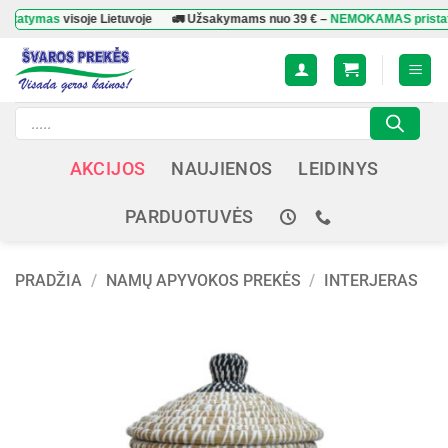
Skip
ymas
visoje Lietuvoje
🚛 Užsakymams nuo
39 €
–
NEMOKAMAS pristatyma
to
content
Products
search
AKCIJOS
NAUJIENOS
LEIDINYS
PARDUOTUVĖS
PRADŽIA
/
NAMŲ APYVOKOS PREKĖS
/
INTERJERAS