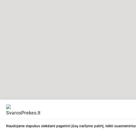
Naudojame slapukus siekdami pagerinti jūsų naršymo patirtį, teikti suasmenintus 