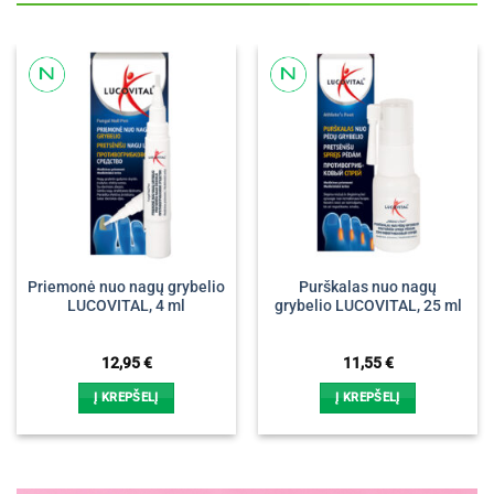
Priemonė nuo nagų grybelio
Purškalas nuo nagų
LUCOVITAL, 4 ml
grybelio LUCOVITAL, 25 ml
12,95
€
11,55
€
Į KREPŠELĮ
Į KREPŠELĮ