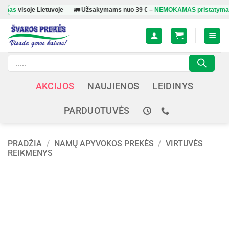
Skip
s
visoje Lietuvoje
🚛 Užsakymams nuo
39 €
–
NEMOKAMAS pristatymas
vis
to
content
Products
search
AKCIJOS
NAUJIENOS
LEIDINYS
PARDUOTUVĖS
PRADŽIA
/
NAMŲ APYVOKOS PREKĖS
/
VIRTUVĖS
REIKMENYS