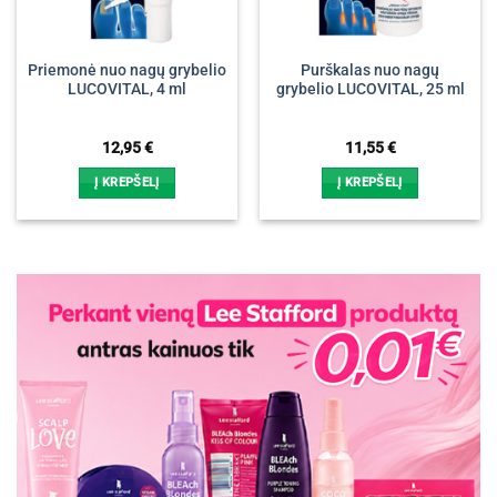
Priemonė nuo nagų grybelio
Purškalas nuo nagų
LUCOVITAL, 4 ml
grybelio LUCOVITAL, 25 ml
12,95
€
11,55
€
Į KREPŠELĮ
Į KREPŠELĮ