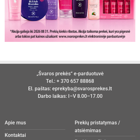
„Švaros prekės“ e-parduotuvė
Tel.:
+ 370 657 88868
El. paštas:
eprekyba@svarosprekes.lt
Darbo laikas: I–V 8.00–17.00
Apie mus
Prekių pristatymas /
atsiėmimas
Kontaktai