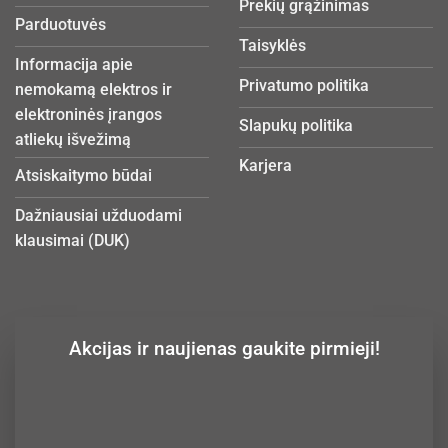
Prekių grąžinimas
Parduotuvės
Taisyklės
Informacija apie
Privatumo politika
nemokamą elektros ir
elektroninės įrangos
Slapukų politika
atliekų išvežimą
Karjera
Atsiskaitymo būdai
Dažniausiai užduodami
klausimai (DUK)
Akcijas ir naujienas gaukite pirmieji!