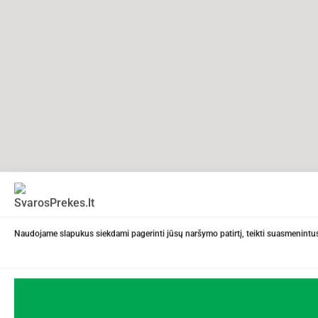
Naudojame slapukus siekdami pagerinti jūsų naršymo patirtį, teikti suasmenintus 