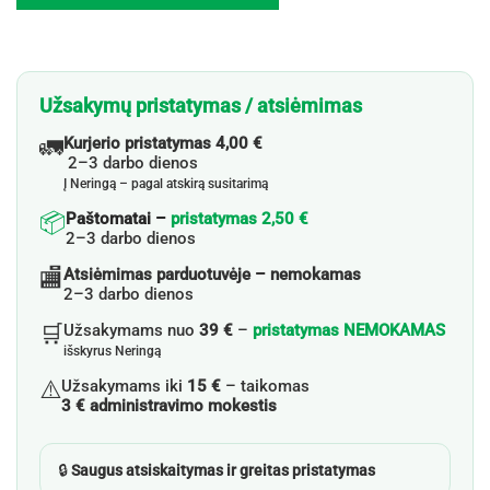
Užsakymų pristatymas / atsiėmimas
🚛
Kurjerio pristatymas 4,00 €
2–3 darbo dienos
Į Neringą – pagal atskirą susitarimą
📦
Paštomatai –
pristatymas 2,50 €
2–3 darbo dienos
🏬
Atsiėmimas parduotuvėje – nemokamas
2–3 darbo dienos
🛒
Užsakymams nuo
39 €
–
pristatymas NEMOKAMAS
išskyrus Neringą
⚠️
Užsakymams iki
15 €
– taikomas
3 € administravimo mokestis
🔒
Saugus atsiskaitymas ir greitas pristatymas