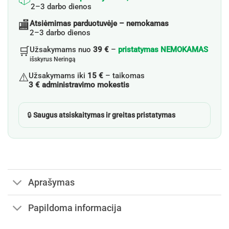
2–3 darbo dienos
🏬
Atsiėmimas parduotuvėje – nemokamas
2–3 darbo dienos
🛒
Užsakymams nuo
39 €
–
pristatymas NEMOKAMAS
išskyrus Neringą
⚠️
Užsakymams iki
15 €
– taikomas
3 € administravimo mokestis
🔒
Saugus atsiskaitymas ir greitas pristatymas
Aprašymas
Papildoma informacija