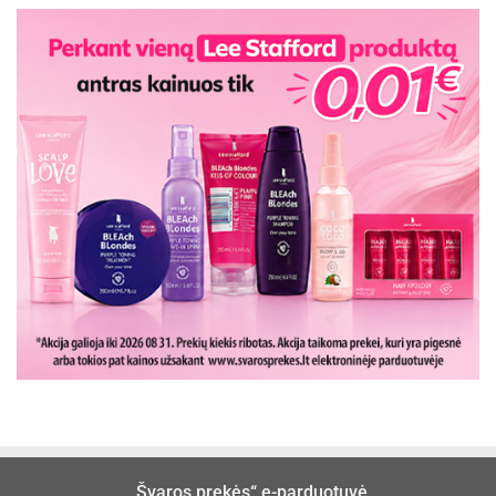
„Švaros prekės“ e-parduotuvė