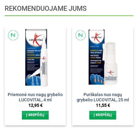
REKOMENDUOJAME JUMS
Priemonė nuo nagų grybelio
Purškalas nuo nagų
LUCOVITAL, 4 ml
grybelio LUCOVITAL, 25 ml
12,95
€
11,55
€
Į KREPŠELĮ
Į KREPŠELĮ