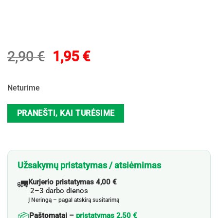
Original
Current
2,90
€
1,95
€
price
price
was:
is:
Neturime
2,90 €.
1,95 €.
PRANEŠTI, KAI TURĖSIME
Užsakymų pristatymas / atsiėmimas
🚛
Kurjerio pristatymas 4,00 €
2–3 darbo dienos
Į Neringą – pagal atskirą susitarimą
📦
Paštomatai –
pristatymas 2,50 €