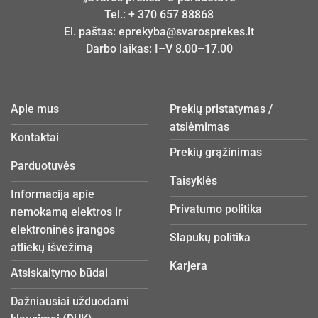
Tel.:
+ 370 657 88868
El. paštas:
eprekyba@svarosprekes.lt
Darbo laikas: I–V 8.00–17.00
Apie mus
Prekių pristatymas /
atsiėmimas
Kontaktai
Prekių grąžinimas
Parduotuvės
Taisyklės
Informacija apie
Privatumo politika
nemokamą elektros ir
elektroninės įrangos
Slapukų politika
atliekų išvežimą
Karjera
Atsiskaitymo būdai
Dažniausiai užduodami