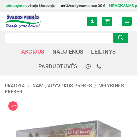
Skip
tatymas
visoje Lietuvoje
🚛 Užsakymams nuo
39 €
–
NEMOKAMAS pristaty
to
content
Products
search
AKCIJOS
NAUJIENOS
LEIDINYS
PARDUOTUVĖS
PRADŽIA
/
NAMŲ APYVOKOS PREKĖS
/
VELYKINĖS
PREKĖS
-33%